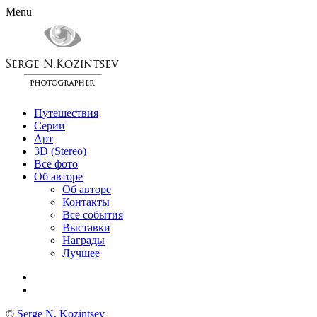
Menu
Путешествия
Серии
Арт
3D (Stereo)
Все фото
Об авторе
Об авторе
Контакты
Все события
Выставки
Награды
Лучшее
©
Serge N. Kozintsev