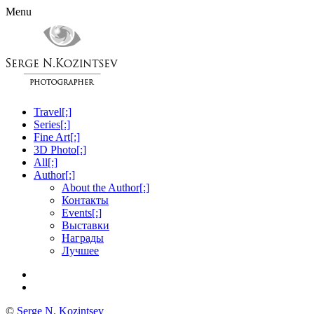
Menu
Travel[:]
Series[:]
Fine Art[:]
3D Photo[:]
All[:]
Author[:]
About the Author[:]
Контакты
Events[:]
Выставки
Награды
Лучшее
©
Serge N. Kozintsev