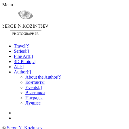
Menu
Travel[:]
Series[:]
Fine Art[:]
3D Photo[:]
All[:]
Author[:]
About the Author[:]
Контакты
Events[:]
Выставки
Награды
Лучшее
©
Serge N. Kozintsev